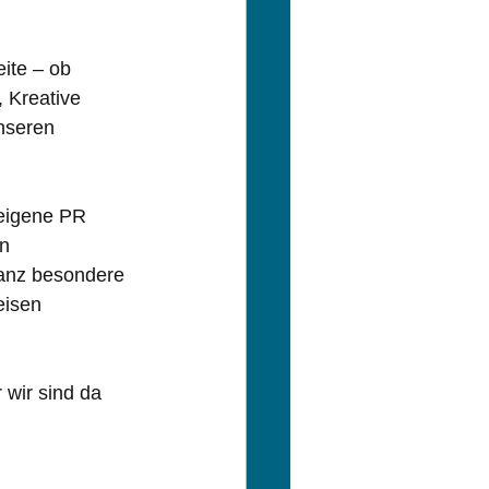
ite – ob 
 Kreative 
nseren 
eigene PR 
n 
ganz besondere 
eisen 
 wir sind da 