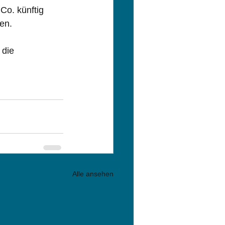
Co. künftig 
en.
die 
Alle ansehen