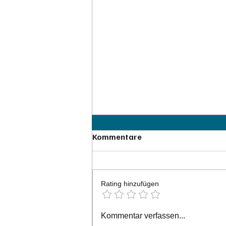
Kommentare
Rating hinzufügen
Wir tüfteln noch an unserem
Kommentar verfassen...
Auftritt