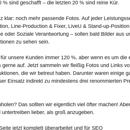
 % sind geschafft – die letzten 20 % sind reine Kür.
 klar: noch mehr passende Fotos. Auf jeder Leistungsse
n, Line-Production & Fixer, LiveU & Stand-up-Position,
ie oder Soziale Verantwortung – sollen bald Bilder aus u
ionen zu sehen sein.
r für unsere Kunden immer 120 %, aber wenn es um die 
s gerne auf. Jetzt sammeln wir fleißig Fotos und Links vo
uktionen, die wir betreut haben. Darunter waren einige 
er Einsatz indirekt zu mindestens drei renommierten Pr
olen? Das sollten wir eigentlich viel öfter machen! Aber
untertreiben lieber, als groß anzugeben.
Seite jetzt komplett überarbeitet und für SEO 