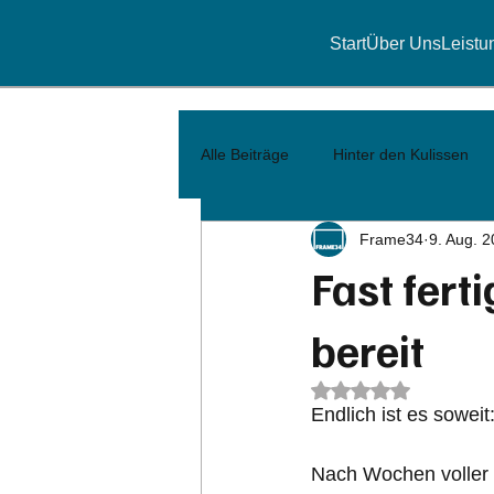
Start
Über Uns
Leistu
Alle Beiträge
Hinter den Kulissen
Frame34
9. Aug. 
Fast fert
bereit
Mit NaN von 5 Ster
Endlich ist es soweit
Nach Wochen voller 