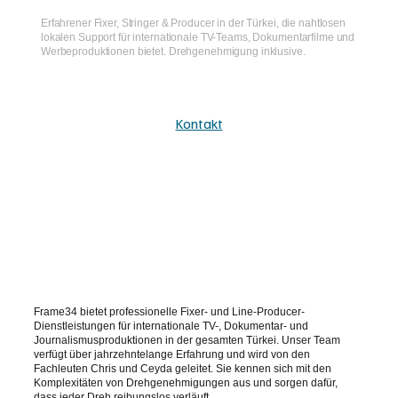
Erfahrener Fixer, Stringer & Producer in der Türkei, die nahtlosen
lokalen Support für internationale TV-Teams, Dokumentarfilme und
Werbeproduktionen bietet. Drehgenehmigung inklusive.
Kontakt
Frame34 bietet professionelle Fixer- und Line-Producer-
Dienstleistungen für internationale TV-, Dokumentar- und
Journalismusproduktionen in der gesamten Türkei. Unser Team
verfügt über jahrzehntelange Erfahrung und wird von den
Fachleuten Chris und Ceyda geleitet. Sie kennen sich mit den
Komplexitäten von Drehgenehmigungen aus und sorgen dafür,
dass jeder Dreh reibungslos verläuft.