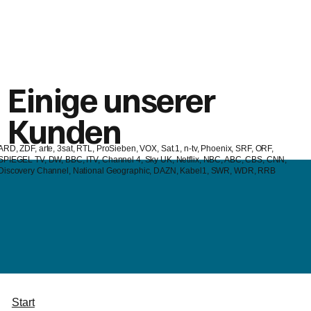
Edit Room at Frame34
Einige unserer
Kunden
​ARD, ZDF, arte, 3sat, RTL, ProSieben, VOX, Sat.1, n-tv, Phoenix, SRF, ORF,
SPIEGEL TV, DW, BBC, ITV, Channel 4, Sky UK, Netflix, NBC, ABC, CBS, CNN,
Discovery Channel, National Geographic, DAZN, Kabel1, SWR, WDR, RRB
Start